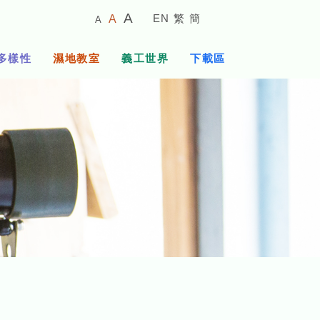
較
預
較
A
EN
繁
簡
A
A
小
設
大
的
字
字
的
多樣性
濕地教室
義工世界
下載區
體
體
字
大
體
小