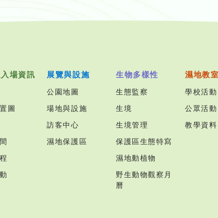
及入場資訊
展覽與設施
生物多樣性
濕地教
公園地圖
生態監察
學校活動
置圖
場地與設施
生境
公眾活動
訪客中心
生境管理
教學資料
間
濕地保護區
保護區生態特寫
程
濕地動植物
動
野生動物觀察月
曆