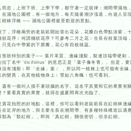
入而息，上班下班、上學下學，都守著一定規律；潮間帶濕地
。在濕地公園裡，有一個地方，每天隨著潮汐漲退，向遊人呈
樹林浮橋 ── 濕地公園裡最受歡迎的景點。
到了，浮橋兩旁的老鼠簕開始冒出花朵，花瓣白色帶點淡紫，
穗狀花序﹝何謂穗狀花序？可參考二月之花﹞生長在枝葉頂端
，只見白中帶紫的下唇瓣，花心有四枚雄蕊。
有形狀特別的葉子── 葉片革質、邊緣淺裂，裂邊頂端帶硬刺
丁名中 'ilicifolius' 的意思正是「葉子像冬青」。但是
緣沒有淺裂﹝即「全緣」葉﹞ ，所以同一植株上也可能有全緣
葉的變異，在其他植物身上﹝譬如八角楓﹞也可看到。
，還有一個叫人摸不著頭腦的名字。這名字其實和它的果實有
楚？要看真實的果實，就得在盛夏間再次光臨了。
是賞花拍照的好地點，這裡，你可以看到老鼠簕長在紅樹林邊
長在近岸的地方，與主要生長在潮間帶、有多種特殊構造以適
歸類為「類紅樹」，即與「真紅樹」關係密切，但非紅樹。