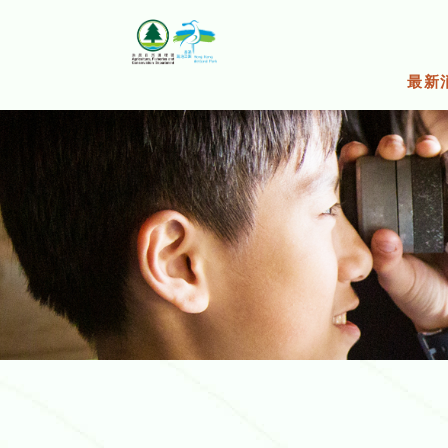
跳
至
主
要
最新
內
容