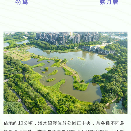
特寫
察月曆
佔地約10公頃，淡水沼澤位於公園正中央，為各種不同鳥