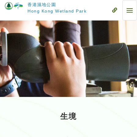
跳
香港濕地公園
至
流
Hong Kong Wetland Park
流
主
動
動
要
式
式
內
目
目
容
錄
錄
生境