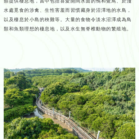
類提供棲息地，當中包括喜愛開闊水面的鴨和鷺鳥、於淺
水處覓食的涉禽、生性害羞而習慣藏身於沼澤地的水鳥，
以及棲息於小島的秧雞等。大量的食物令淡水沼澤成為鳥
類和魚類理想的棲息地，以及水生無脊椎動物的繁殖地。