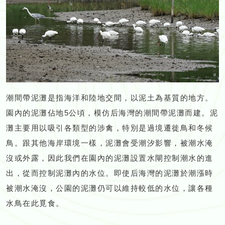
潮間帶泥灘是指海洋和陸地交間，以泥土為基質的地方。
園內的泥灘佔地5公頃，模仿后海灣的潮間帶泥灘而建。泥
灘主要用以吸引各類型的涉禽，特別是過境遷徙鳥和冬候
鳥。跟其他海岸環境一樣，泥灘會受潮汐影響，被潮水淹
沒或外露，因此我們在園內的泥灘設置水閘控制潮水的進
出，從而控制泥灘內的水位。即使后海灣的泥灘於潮漲時
被潮水淹沒，公園的泥灘仍可以維持較低的水位，讓各種
水鳥在此覓食。