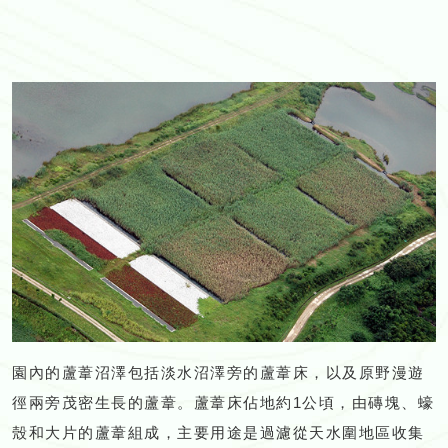
園內的蘆葦沼澤包括淡水沼澤旁的蘆葦床，以及原野漫遊
徑兩旁茂密生長的蘆葦。蘆葦床佔地約1公頃，由磚塊、蠔
殼和大片的蘆葦組成，主要用途是過濾從天水圍地區收集