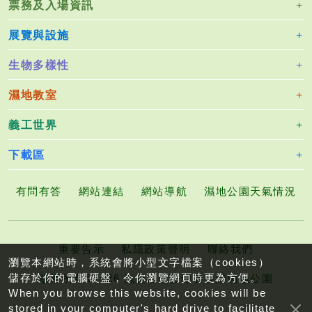
票務及入場資訊
展覽與設施
生物多樣性
濕地教室
義工世界
下載區
有問有答
網站連結
網站導航
濕地公園天氣情況
重要告示
私隱政策聲明
聯絡我們
瀏覽本網站時，系統會將小型文字檔案（cookies）
儲存於你的電腦硬盤，令你瀏覽網頁時更為方便。
版權所有©2026 漁農自然護理署香港濕地公園
When you browse this website, cookies will be
stored in your computer's hard drive to facilitate