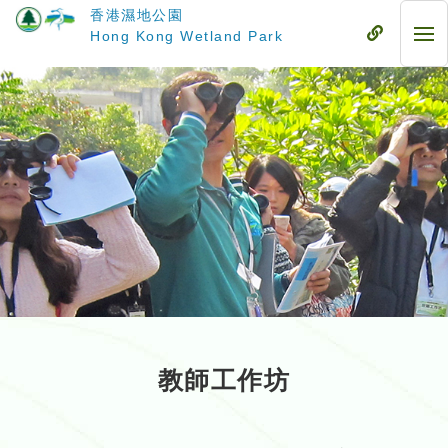
跳
香港濕地公園
至
流
Hong Kong Wetland Park
流
主
動
動
要
式
式
內
目
目
容
錄
錄
教師工作坊