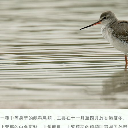
是一種中等身型的鷸科鳥類，主要在十一月至四月於香港度冬。
上背部的白色斑點，非常醒目。非繁殖羽的鶴鷸則容易與外型