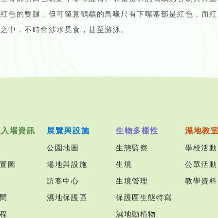
橙紅色的雙腿，但可留意鶴鷸的鳥喙只有下嘴基部是紅色，而紅
灘之中，不時會涉水覓食，甚至游泳。
及入場資訊
展覽與設施
生物多樣性
濕地教
公園地圖
生態監察
學校活動
置圖
場地與設施
生境
公眾活動
訪客中心
生境管理
教學資料
間
濕地保護區
保護區生態特寫
程
濕地動植物