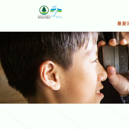
跳
至
主
要
最新
內
容