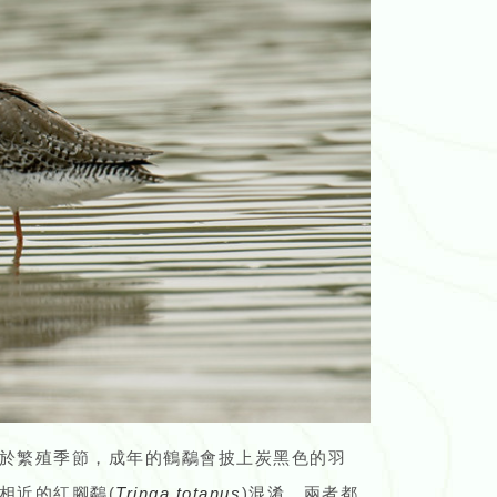
於繁殖季節，成年的鶴鷸會披上炭黑色的羽
相近的紅腳鷸(
Tringa totanus
)混淆，兩者都