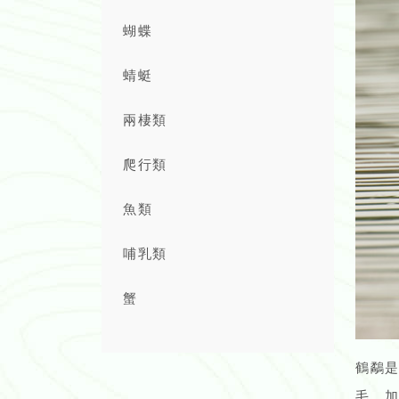
蝴蝶
蜻蜓
兩棲類
爬行類
魚類
哺乳類
蟹
鶴鷸
毛，加