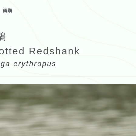
鶴鷸
鷸
otted Redshank
nga erythropus