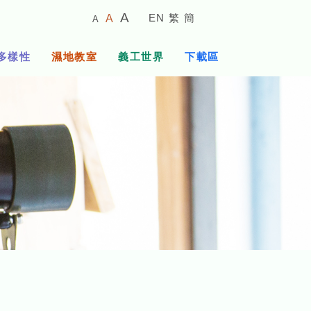
較
預
較
A
EN
繁
簡
A
A
小
設
大
的
字
字
的
多樣性
濕地教室
義工世界
下載區
體
體
字
大
體
小