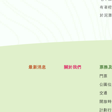
有著
於泥
最新消息
關於我們
票務
門票
公園位
交通
開放時
計劃行