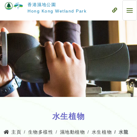
跳
香港濕地公園
至
流
Hong Kong Wetland Park
流
主
動
動
要
式
式
內
目
目
容
錄
錄
水生植物
主頁
生物多樣性
濕地動植物
水生植物
水龍